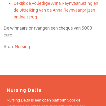
Bekijk de volledige Anna Reynvaanlezing en
de uitreiking van de Anna Reynvaanprijzen
online terug
De winnaars ontvangen een cheque van 5000
euro.
Bron:
Nursing
Nursing Delta
Nursing Delta is een open platform voor de